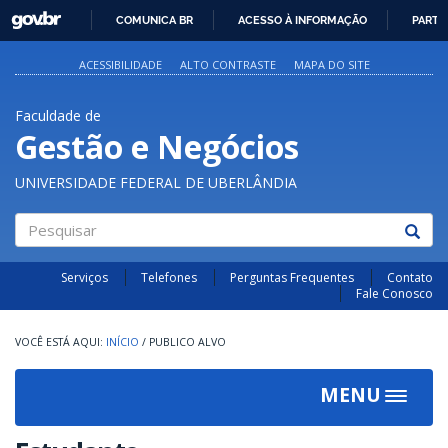
GOVBR
COMUNICA BR
ACESSO À INFORMAÇÃO
PARTI
IR
PARA
ACESSIBILIDADE
ALTO CONTRASTE
MAPA DO SITE
O
CONTEÚDO
Faculdade de
Gestão e Negócios
UNIVERSIDADE FEDERAL DE UBERLÂNDIA
Pesquisar
Serviços
Telefones
Perguntas Frequentes
Contato
Fale Conosco
INÍCIO
/
PUBLICO ALVO
MENU
Toggle
navigat