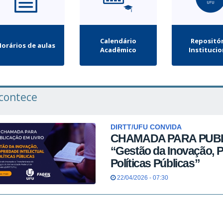
Calendário
Repositó
orários de aulas
Acadêmico
Institucio
contece
DIRTT/UFU CONVIDA
CHAMADA PARA PUBL
“Gestão da Inovação, Pr
Políticas Públicas”
22/04/2026 - 07:30