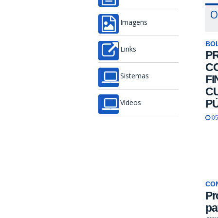
O
Imagens
BO
Links
P
CO
Sistemas
FI
C
PÚ
Vídeos
05
CO
Pr
pa