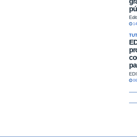
gr
pú
Edi
14
TU
ED
pr
co
pa
EDI
06