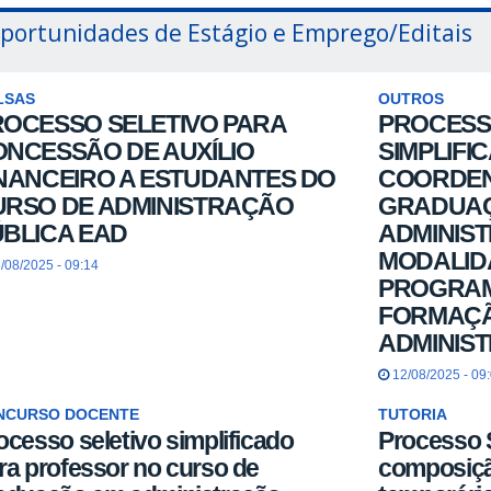
portunidades de Estágio e Emprego/Editais
LSAS
OUTROS
ROCESSO SELETIVO PARA
PROCESS
NCESSÃO DE AUXÍLIO
SIMPLIFI
NANCEIRO A ESTUDANTES DO
COORDEN
URSO DE ADMINISTRAÇÃO
GRADUA
BLICA EAD
ADMINIS
MODALIDA
/08/2025 - 09:14
PROGRAM
FORMAÇ
ADMINIS
12/08/2025 - 09
NCURSO DOCENTE
TUTORIA
ocesso seletivo simplificado
Processo S
ra professor no curso de
composiçã