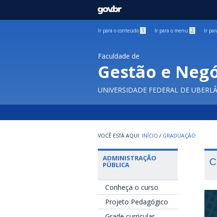
GOVBR
Ir para o conteúdo
1
Ir para o menu
2
Ir pa
Faculdade de
Gestão e Negó
UNIVERSIDADE FEDERAL DE UBERL
INÍCIO
/
GRADUAÇÃO
ADMINISTRAÇÃO
C
PÚBLICA
Conheça o curso
Projeto Pedagógico
Grade curricular