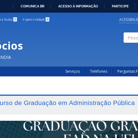
COMUNICA BR
ACESSO À INFORMAÇÃO
PARTICIPE
IR
PARA
ACESSIBIL
ra a busca
3
Ir para o rodapé
4
O
CONTEÚDO
cios
Pesqui
ÂNDIA
Serviços
Telefones
Perguntas 
urso de Graduação em Administração Pública