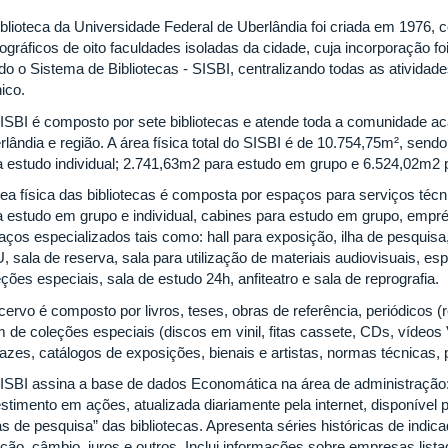
iblioteca da Universidade Federal de Uberlândia foi criada em 1976,
iográficos de oito faculdades isoladas da cidade, cuja incorporação f
ado o Sistema de Bibliotecas - SISBI, centralizando todas as ativida
ico.
ISBI é composto por sete bibliotecas e atende toda a comunidade 
rlândia e região. A área física total do SISBI é de 10.754,75m², sen
a estudo individual; 2.741,63m2 para estudo em grupo e 6.524,02m2 p
rea física das bibliotecas é composta por espaços para serviços técn
a estudo em grupo e individual, cabines para estudo em grupo, empré
aços especializados tais como: hall para exposição, ilha de pesquisa,
, sala de reserva, sala para utilização de materiais audiovisuais, e
ções especiais, sala de estudo 24h, anfiteatro e sala de reprografia.
ervo é composto por livros, teses, obras de referência, periódicos (r
m de coleções especiais (discos em vinil, fitas cassete, CDs, vídeo
azes, catálogos de exposições, bienais e artistas, normas técnicas, p
ISBI assina a base de dados Economática na área de administração:
estimento em ações, atualizada diariamente pela internet, disponível
has de pesquisa” das bibliotecas. Apresenta séries históricas de in
lação, câmbio, juros e outros. Inclui informações sobre empresas lis