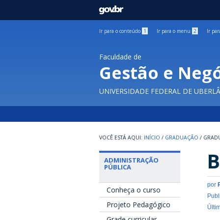
GOVBR
Ir para o conteúdo
1
Ir para o menu
2
Ir pa
Faculdade de
Gestão e Negó
UNIVERSIDADE FEDERAL DE UBERL
INÍCIO
/
GRADUAÇÃO
/
GRAD
B
ADMINISTRAÇÃO
PÚBLICA
por
Conheça o curso
Publ
Projeto Pedagógico
Últi
Grade curricular