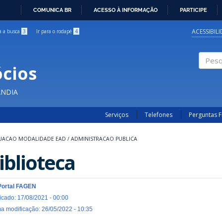
COMUNICA BR
ACESSO À INFORMAÇÃO
PARTICIPE
IR
PARA
ACESSIBIL
ra a busca
3
Ir para o rodapé
4
O
CONTEÚDO
cios
Pesqui
ÂNDIA
Serviços
Telefones
Perguntas 
UACAO MODALIDADE EAD
/
ADMINISTRACAO PUBLICA
iblioteca
Portal FAGEN
icado: 17/08/2021 - 00:00
ma modificação: 26/05/2022 - 10:35