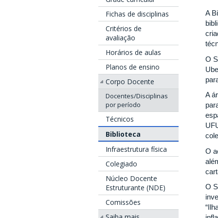
A B
Fichas de disciplinas
bibl
Critérios de
cri
avaliação
técn
Horários de aulas
O S
Planos de ensino
Ube
par
Corpo Docente
A á
Docentes/Disciplinas
por período
par
esp
Técnicos
UFU
Biblioteca
cole
Infraestrutura física
O ac
alé
Colegiado
cart
Núcleo Docente
O S
Estruturante (NDE)
inv
Comissões
“Il
Saiba mais
inf