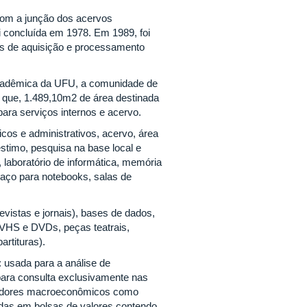
 com a junção dos acervos
oi concluída em 1978. Em 1989, foi
des de aquisição e processamento
acadêmica da UFU, a comunidade de
do que, 1.489,10m2 de área destinada
ara serviços internos e acervo.
icos e administrativos, acervo, área
stimo, pesquisa na base local e
 laboratório de informática, memória
spaço para notebooks, salas de
evistas e jornais), bases de dados,
s VHS e DVDs, peças teatrais,
artituras).
 usada para a análise de
 para consulta exclusivamente nas
dicadores macroeconômicos como
tadas em bolsas de valores contendo