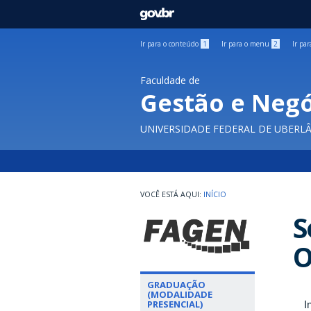
GOVBR
Ir para o conteúdo
1
Ir para o menu
2
Ir pa
Faculdade de
Gestão e Negó
UNIVERSIDADE FEDERAL DE UBERL
INÍCIO
S
O
GRADUAÇÃO
(MODALIDADE
PRESENCIAL)
I