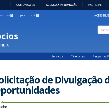
COMUNICA BR
ACESSO À INFORMAÇÃO
PARTICIPE
IR
PARA
ACESSIBIL
ra a busca
3
Ir para o rodapé
4
O
CONTEÚDO
cios
Pesqui
ÂNDIA
Serviços
Telefones
Perguntas 
olicitação de Divulgação 
portunidades
niciar