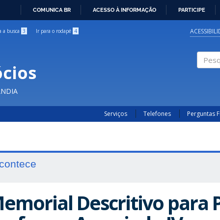
COMUNICA BR
ACESSO À INFORMAÇÃO
PARTICIPE
IR
PARA
ACESSIBIL
ra a busca
3
Ir para o rodapé
4
O
CONTEÚDO
cios
Pesqui
ÂNDIA
Serviços
Telefones
Perguntas 
contece
emorial Descritivo para