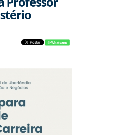
a Professor
stério
Whatsapp