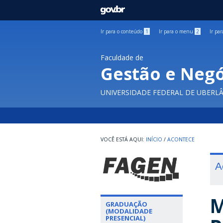
GOVBR
Ir para o conteúdo
1
Ir para o menu
2
Ir pa
Faculdade de
Gestão e Negó
UNIVERSIDADE FEDERAL DE UBERL
INÍCIO
/
ACONTECE
A
M
GRADUAÇÃO
(MODALIDADE
PRESENCIAL)