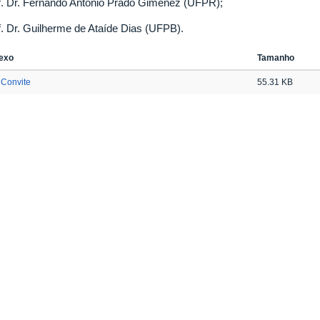
f. Dr. Fernando Antônio Prado Gimenez (UFPR);
f. Dr. Guilherme de Ataíde Dias (UFPB).
exo
Tamanho
Convite
55.31 KB