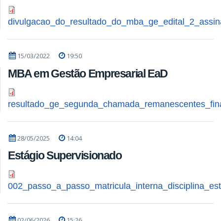
divulgacao_do_resultado_do_mba_ge_edital_2_assin
15/03/2022
19:50
MBA em Gestão Empresarial EaD
resultado_ge_segunda_chamada_remanescentes_fina
28/05/2025
14:04
Estágio Supervisionado
002_passo_a_passo_matricula_interna_disciplina_es
02/06/2026
15:26