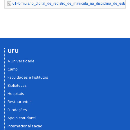
01-formulario_digital_de_registro_de_matricula_na_disciplina_de_estag
UFU
A Universidade
Campi
Faculdades e Institutos
Bibliotecas
Hospitais
Restaurantes
Fundações
Apoio estudantil
Internacionalização