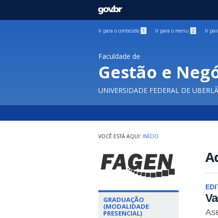
GOVBR
Ir para o conteúdo
1
Ir para o menu
2
Ir pa
Faculdade de
Gestão e Negó
UNIVERSIDADE FEDERAL DE UBERL
INÍCIO
A
EDI
Va
GRADUAÇÃO
(MODALIDADE
Ase
PRESENCIAL)