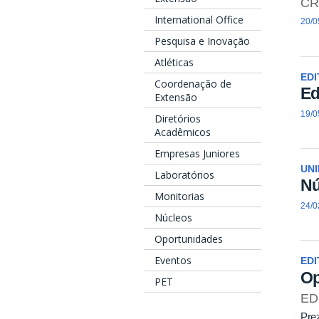
CR
International Office
20/0
Pesquisa e Inovação
Atléticas
EDI
Coordenação de
Ed
Extensão
19/0
Diretórios
Acadêmicos
Empresas Juniores
UN
Laboratórios
Nú
Monitorias
24/0
Núcleos
Oportunidades
Eventos
EDI
Op
PET
ED
Pre