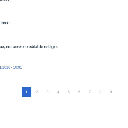
tarde,
e, em anexo, o edital de estágio:
1/2026 - 10:01
1
2
3
4
5
6
7
8
9
…