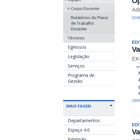
Op
Corpo Docente
Adm
Relatórios do Plano
02/0
de Trabalho
Docente
Técnicos
EDI
Egressos
Va
Legislação
EK
Serviços
==I
No
Programa de
Áre
Gestão
ges
im
29/0
MAIS FAGEN
Departamentos
EDI
Espaço 4.0
Va
Extensão