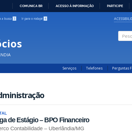
COMUNICA BR
ACESSO À INFORMAÇÃO
PARTICIPE
IR
PARA
ACESSIBIL
ra a busca
3
Ir para o rodapé
4
O
CONTEÚDO
cios
Pesqui
ÂNDIA
Serviços
Telefones
Perguntas 
dministração
TAL
ga de Estágio – BPO Financeiro
rco Contabilidade – Uberlândia/MG