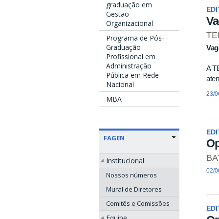
graduação em
EDI
Gestão
Va
Organizacional
TE
Programa de Pós-
Graduação
Vag
Profissional em
Administração
A T
Pública em Rede
aten
Nacional
23/0
MBA
EDI
FAGEN
Op
BAT
Institucional
02/0
Nossos números
Mural de Diretores
Comitês e Comissões
EDI
Equipe