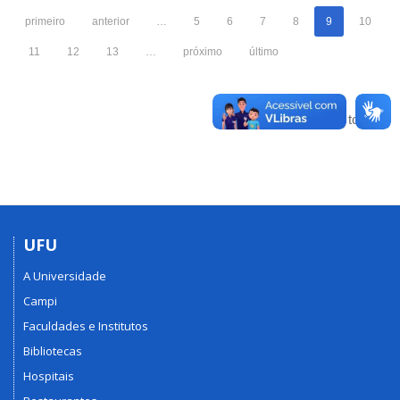
primeiro
anterior
…
5
6
7
8
9
10
11
12
13
…
próximo
último
Voltar para o topo
UFU
A Universidade
Campi
Faculdades e Institutos
Bibliotecas
Hospitais