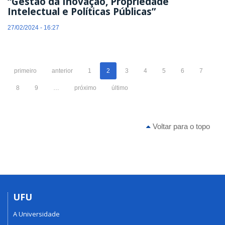
“Gestão da Inovação, Propriedade
Intelectual e Políticas Públicas”
27/02/2024 - 16:27
primeiro
anterior
1
2
3
4
5
6
7
8
9
…
próximo
último
Voltar para o topo
UFU
A Universidade