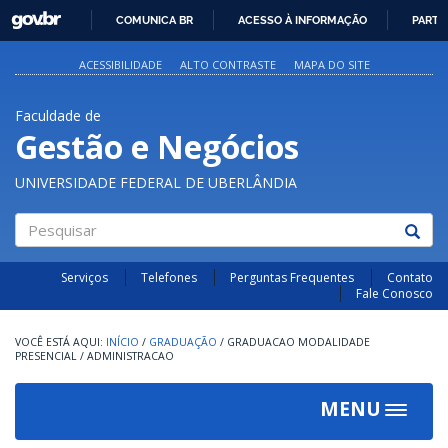
GOVBR
COMUNICA BR
ACESSO À INFORMAÇÃO
PARTI
IR
PARA
ACESSIBILIDADE
ALTO CONTRASTE
MAPA DO SITE
O
CONTEÚDO
Faculdade de
Gestão e Negócios
UNIVERSIDADE FEDERAL DE UBERLÂNDIA
Pesquisar
Serviços
Telefones
Perguntas Frequentes
Contato
Fale Conosco
INÍCIO
/
GRADUAÇÃO
/
GRADUACAO MODALIDADE
PRESENCIAL
/
ADMINISTRACAO
MENU
Toggle
navigat