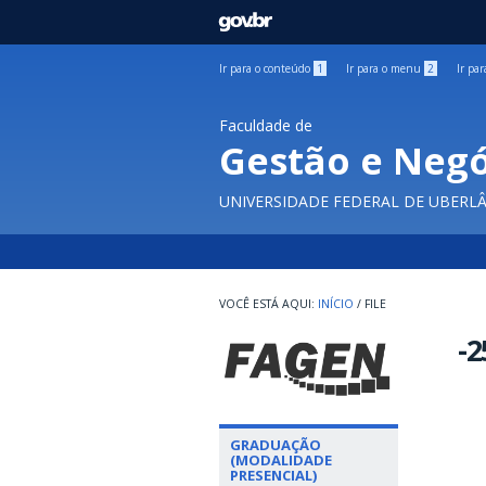
GOVBR
Ir para o conteúdo
1
Ir para o menu
2
Ir pa
Faculdade de
Gestão e Negó
UNIVERSIDADE FEDERAL DE UBERL
INÍCIO
/
FILE
-2
GRADUAÇÃO
(MODALIDADE
PRESENCIAL)