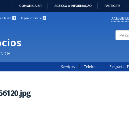
COMUNICA BR
ACESSO À INFORMAÇÃO
PARTICIPE
IR
PARA
ACESSIBIL
ra a busca
3
Ir para o rodapé
4
O
CONTEÚDO
cios
Pesqui
ÂNDIA
Serviços
Telefones
Perguntas 
56120.jpg