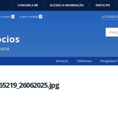
COMUNICA BR
ACESSO À INFORMAÇÃO
PARTICIPE
IR
PARA
ACESSIBIL
ra a busca
3
Ir para o rodapé
4
O
CONTEÚDO
cios
Pesqui
ÂNDIA
Serviços
Telefones
Perguntas 
65219_26062025.jpg