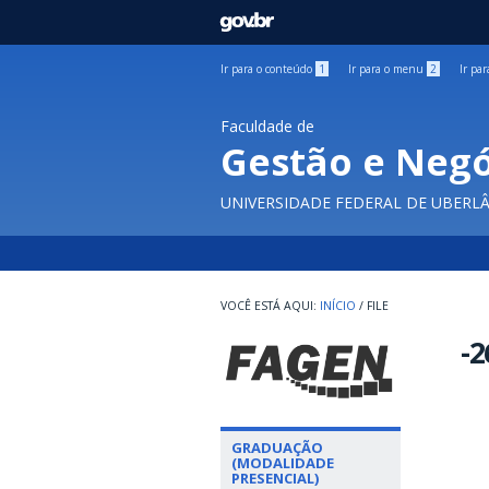
GOVBR
Ir para o conteúdo
1
Ir para o menu
2
Ir pa
Faculdade de
Gestão e Negó
UNIVERSIDADE FEDERAL DE UBERL
INÍCIO
/
FILE
-2
GRADUAÇÃO
(MODALIDADE
PRESENCIAL)