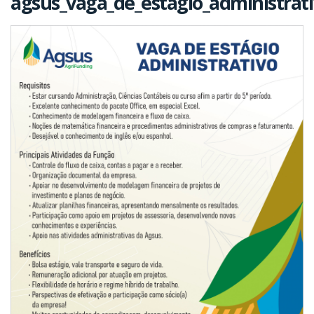
agsus_vaga_de_estagio_administrati