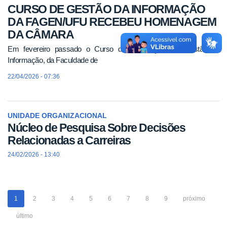
CURSO DE GESTÃO DA INFORMAÇÃO
DA FAGEN/UFU RECEBEU HOMENAGEM
DA CÂMARA
Em fevereiro passado o Curso de Graduação em Gestão da
Informação, da Faculdade de
22/04/2026 - 07:36
UNIDADE ORGANIZACIONAL
Núcleo de Pesquisa Sobre Decisões
Relacionadas a Carreiras
24/02/2026 - 13:40
1
2
3
4
5
6
7
8
9
próximo
último