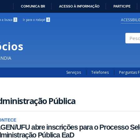
COMUNICA BR
ACESSO À INFORMAÇÃO
PARTICIPE
IR
PARA
ACESSIBIL
ra a busca
3
Ir para o rodapé
4
O
CONTEÚDO
cios
Pesqui
ÂNDIA
Serviços
Telefones
Perguntas 
ministração Pública
ONTECE
GEN/UFU abre inscrições para o Processo Sel
ministração Pública EaD