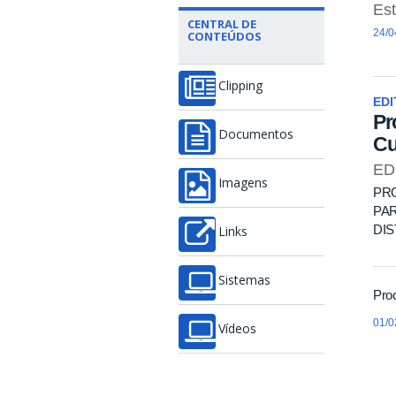
Est
CENTRAL DE
24/0
CONTEÚDOS
Clipping
EDI
Pr
Documentos
Cu
ED
Imagens
PR
PA
DIS
Links
Sistemas
Pro
01/0
Vídeos