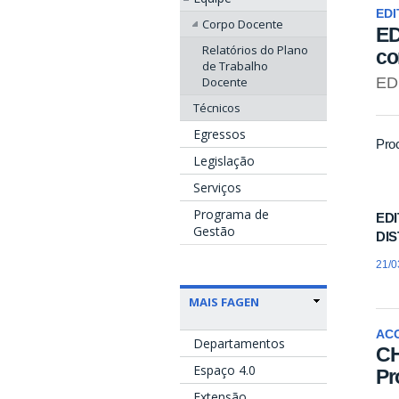
EDI
Corpo Docente
ED
Relatórios do Plano
co
de Trabalho
Docente
ED
Técnicos
Egressos
Pro
Legislação
Serviços
Programa de
ED
Gestão
DIS
21/0
MAIS FAGEN
AC
Departamentos
CH
Espaço 4.0
Pr
Extensão