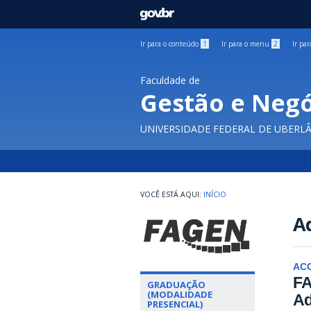
GOVBR
Ir para o conteúdo
1
Ir para o menu
2
Ir pa
Faculdade de
Gestão e Negó
UNIVERSIDADE FEDERAL DE UBERL
INÍCIO
Ad
AC
FA
GRADUAÇÃO
(MODALIDADE
Ad
PRESENCIAL)