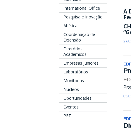
International Office
A 
Fe
Pesquisa e Inovação
CH
Atléticas
“G
Coordenação de
Extensão
27/0
Diretórios
Acadêmicos
Empresas Juniores
EDI
Pr
Laboratórios
ED
Monitorias
Pro
Núcleos
05/0
Oportunidades
Eventos
PET
EDI
Di