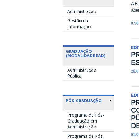
A F
aber
Administração
Gestão da
07/0
Informação
EDI
GRADUAÇÃO
PR
(MODALIDADE EAD)
ES
Administração
28/0
Pública
EDI
PÓS-GRADUAÇÃO
PR
C
Programa de Pós-
PÚ
Graduação em
D
Administração
01/0
Programa de Pós-