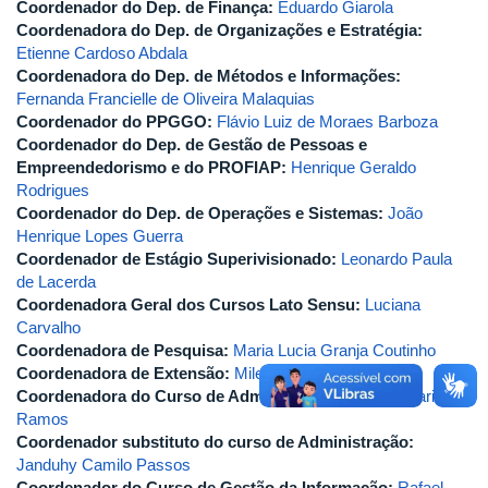
Coordenador do Dep. de Finança:
Eduardo Giarola
Coordenadora do Dep. de Organizações e Estratégia:
Etienne Cardoso Abdala
Coordenadora do Dep. de Métodos e Informações:
Fernanda Francielle de Oliveira Malaquias
Coordenador do PPGGO:
Flávio Luiz de Moraes Barboza
Coordenador do Dep. de Gestão de Pessoas e
Empreendedorismo e do PROFIAP:
Henrique Geraldo
Rodrigues
Coordenador do Dep. de Operações e Sistemas:
João
Henrique Lopes Guerra
Coordenador de Estágio Superivisionado:
Leonardo Paula
de Lacerda
Coordenadora Geral dos Cursos Lato Sensu:
Luciana
Carvalho
Coordenadora de Pesquisa:
Maria Lucia Granja Coutinho
Coordenadora de Extensão:
Milena de Cássia Rocha
Coordenadora do Curso de Administração:
Noézia Maria
Ramos
Coordenador substituto do curso de Administração:
Janduhy Camilo Passos
Coordenador do Curso de Gestão da Informação:
Rafael