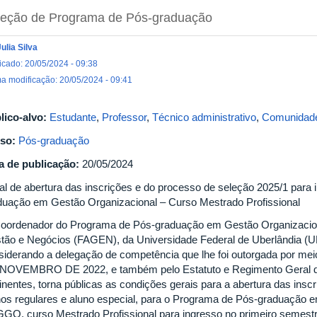
leção de Programa de Pós-graduação
Julia Silva
icado: 20/05/2024 - 09:38
ma modificação: 20/05/2024 - 09:41
lico-alvo:
Estudante
,
Professor
,
Técnico administrativo
,
Comunidade
so:
Pós-graduação
a de publicação:
20/05/2024
tal de abertura das inscrições e do processo de seleção 2025/1 para
duação em Gestão Organizacional – Curso Mestrado Profissional
oordenador do Programa de Pós-graduação em Gestão Organizacio
tão e Negócios (FAGEN), da Universidade Federal de Uberlândia (UF
siderando a delegação de competência que lhe foi outorgada por me
NOVEMBRO DE 2022, e também pelo Estatuto e Regimento Geral d
tinentes, torna públicas as condições gerais para a abertura das ins
nos regulares e aluno especial, para o Programa de Pós-graduação 
GO, curso Mestrado Profissional para ingresso no primeiro semestr