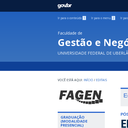
GOVBR
Ir para o conteúdo
1
Ir para o menu
2
Ir pa
Faculdade de
Gestão e Negó
UNIVERSIDADE FEDERAL DE UBERL
INÍCIO
/
EDITAIS
E
PÓ
GRADUAÇÃO
E
(MODALIDADE
PRESENCIAL)