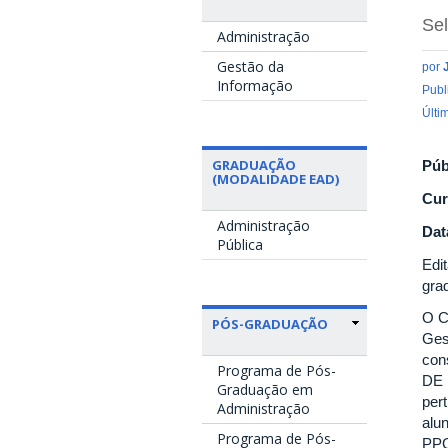
Se
Administração
Gestão da
por
Informação
Publ
Últi
GRADUAÇÃO
Púb
(MODALIDADE EAD)
Cur
Administração
Dat
Pública
Edi
gra
O C
PÓS-GRADUAÇÃO
Ges
con
Programa de Pós-
DE 
Graduação em
per
Administração
alu
Programa de Pós-
PPG