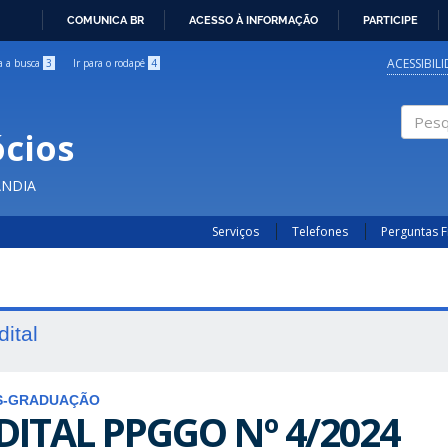
COMUNICA BR
ACESSO À INFORMAÇÃO
PARTICIPE
IR
PARA
ACESSIBIL
ra a busca
3
Ir para o rodapé
4
O
CONTEÚDO
cios
Pesqui
ÂNDIA
Serviços
Telefones
Perguntas 
dital
S-GRADUAÇÃO
DITAL PPGGO Nº 4/2024