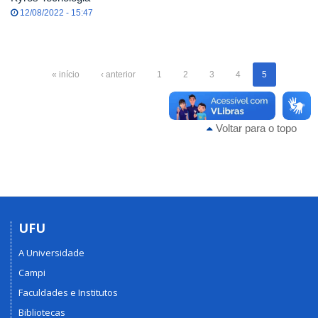
12/08/2022 - 15:47
« início
‹ anterior
1
2
3
4
5
Voltar para o topo
UFU
A Universidade
Campi
Faculdades e Institutos
Bibliotecas