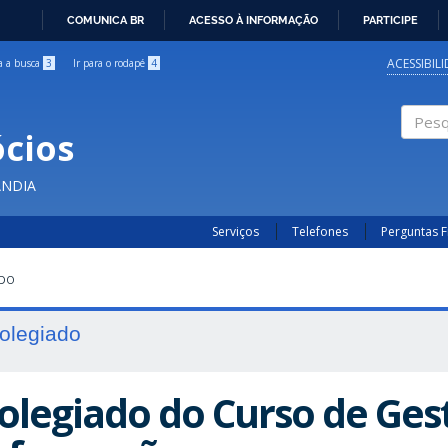
COMUNICA BR
ACESSO À INFORMAÇÃO
PARTICIPE
IR
PARA
ACESSIBIL
ra a busca
3
Ir para o rodapé
4
O
CONTEÚDO
cios
Pesqui
ÂNDIA
Serviços
Telefones
Perguntas 
ADO
olegiado
olegiado do Curso de Ges