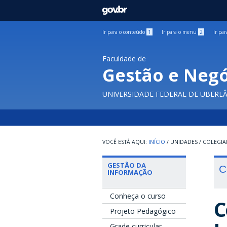
GOVBR
Ir para o conteúdo
1
Ir para o menu
2
Ir pa
Faculdade de
Gestão e Negó
UNIVERSIDADE FEDERAL DE UBERL
INÍCIO
/
UNIDADES
/
COLEGI
GESTÃO DA
C
INFORMAÇÃO
Conheça o curso
C
Projeto Pedagógico
Grade curricular