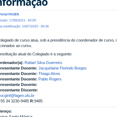
nformação
Portal FAGEN
icado: 17/08/2021 - 00:00
ma modificação: 10/07/2025 - 09:36
olegiado de curso atua, sob a presidência do coordenador de curso, 
acionados ao curso.
nstituição atual do Colegiado é a seguinte:
rdenador(a):
Rafael Silva Guerreiro
resentante Docente:
Jacquelaine Florindo Borges
resentante Docente:
Thiago Alves
resentante Docente:
Pablo Rogers
resentante Docente:
resentante Discente:
cocginf@fagen.ufu.br
+55 34 3230-9485
R:
9485
ereço:
pus Santa Mônica