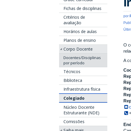
I
Fichas de disciplinas
por
Critérios de
avaliação
Publ
Últi
Horários de aulas
Planos de ensino
O c
Corpo Docente
rel
Docentes/Disciplinas
A co
por período
Coo
Técnicos
Rep
Biblioteca
Rep
Rep
Infraestrutura física
Rep
Colegiado
Rep
Núcleo Docente
Estruturante (NDE)
Comissões
End
Saiba mais
Cam