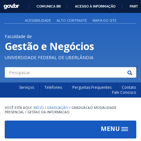
GOVBR
COMUNICA BR
ACESSO À INFORMAÇÃO
PARTI
IR
PARA
ACESSIBILIDADE
ALTO CONTRASTE
MAPA DO SITE
O
CONTEÚDO
Faculdade de
Gestão e Negócios
UNIVERSIDADE FEDERAL DE UBERLÂNDIA
Pesquisar
Serviços
Telefones
Perguntas Frequentes
Contato
Fale Conosco
INÍCIO
/
GRADUAÇÃO
/
GRADUACAO MODALIDADE
PRESENCIAL
/
GESTAO DA INFORMACAO
MENU
Toggle
navigat