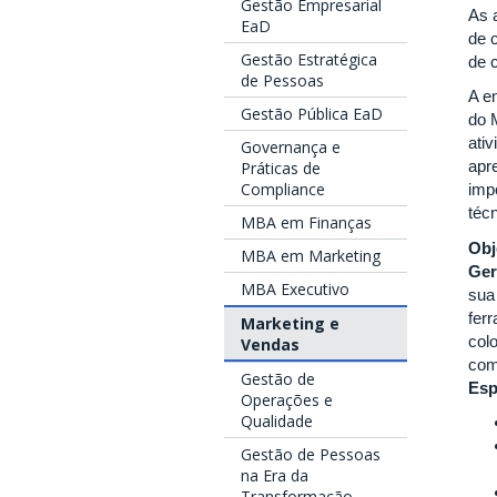
Gestão Empresarial
As 
EaD
de 
Gestão Estratégica
de 
de Pessoas
A e
Gestão Pública EaD
do 
ati
Governança e
apr
Práticas de
Compliance
imp
téc
MBA em Finanças
Obj
MBA em Marketing
Ger
MBA Executivo
sua
fer
Marketing e
col
Vendas
com
Gestão de
Esp
Operações e
Qualidade
Gestão de Pessoas
na Era da
Transformação