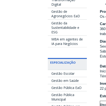
Digital
Gestão de
Pro
Agronegócios EaD
Os 
Gestão da
Car
Sustentabilidade e
360
ESG
tra
MBA em agentes de
Dia
IA para Negócios
Sex
Sáb
Estu
ESPECIALIZAÇÃO
Dat
Iníc
Gestão Escolar
Tér
Gestão em Saúde
Inv
Gestão Pública EaD
22 
Gestão Pública
Est
Municipal
Disc