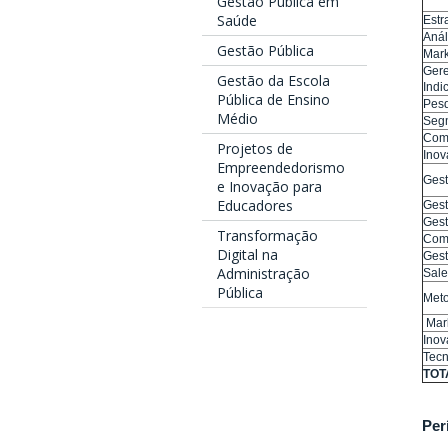
Gestão Pública em
Saúde
Estr
Anál
Gestão Pública
Mark
Gere
Gestão da Escola
Ind
Pública de Ensino
Pesq
Médio
Seg
Com
Projetos de
Inov
Empreendedorismo
Gest
e Inovação para
Educadores
Gest
Gest
Transformação
Comu
Digital na
Gest
Administração
Sale
Pública
Meto
Mark
Inov
Tecn
TOT
Per