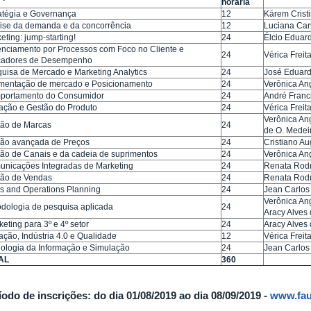
horária
atégia e Governança
12
Kárem Crist
ise da demanda e da concorrência
12
Luciana Car
eting: jump-starting!
24
Élcio Eduar
nciamento por Processos com Foco no Cliente e
24
Vérica Freit
icadores de Desempenho
uisa de Mercado e Marketing Analytics
24
José Eduard
mentação de mercado e Posicionamento
24
Verônica Ang
portamento do Consumidor
24
André Franc
ação e Gestão do Produto
24
Vérica Freit
Verônica Ang
ão de Marcas
24
de O. Medei
ão avançada de Preços
24
Cristiano Au
ão de Canais e da cadeia de suprimentos
24
Verônica Ang
nicações Integradas de Marketing
24
Renata Rodr
ão de Vendas
24
Renata Rodr
s and Operations Planning
24
Jean Carlo
Verônica Ang
dologia de pesquisa aplicada
24
Aracy Alves 
eting para 3º e 4º setor
24
Aracy Alves 
ação, Indústria 4.0 e Qualidade
12
Vérica Freit
ologia da Informação e Simulação
24
Jean Carlo
AL
360
íodo de inscrições: do dia 01/08/2019 ao dia 08/09/2019 -
www.fau