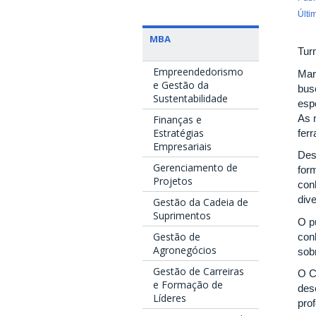
Últi
MBA
Tur
Empreendedorismo
Mar
e Gestão da
bus
Sustentabilidade
esp
As 
Finanças e
Estratégias
fer
Empresariais
Des
Gerenciamento de
form
Projetos
con
div
Gestão da Cadeia de
Suprimentos
O p
Gestão de
con
Agronegócios
sob
Gestão de Carreiras
O C
e Formação de
des
Líderes
pro