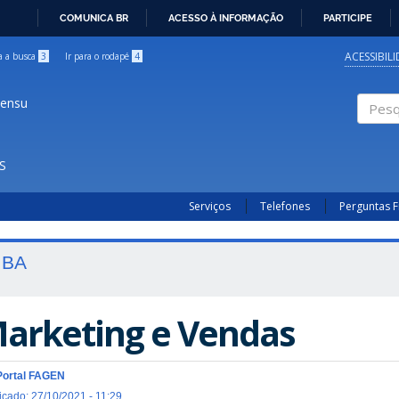
COMUNICA BR
ACESSO À INFORMAÇÃO
PARTICIPE
IR
PARA
ACESSIBIL
ra a busca
3
Ir para o rodapé
4
O
CONTEÚDO
sensu
Pesqui
S
Serviços
Telefones
Perguntas 
BA
arketing e Vendas
Portal FAGEN
icado: 27/10/2021 - 11:29