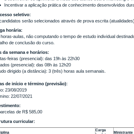
Incentivar a aplicação prática de conhecimento desenvolvidos dura
cesso seletivo:
candidatos serão selecionados através de prova escrita (atualidades)
ga horária:
 horas-aulas, não computando o tempo de estudo individual destinad
balho de conclusão do curso.
s da semana e horários:
tas-feiras (presencial): das 19h às 22h30
ados (presencial): das 08h às 12h20
do dirigido (a distância): 3 (três) horas aula semanais.
as de início e término (previsão):
io: 23/08/2019
mino: 22/07/2021
estimento:
parcelas de R$ 585,00
rutura curricular:
Carga
iplina
Ministrante