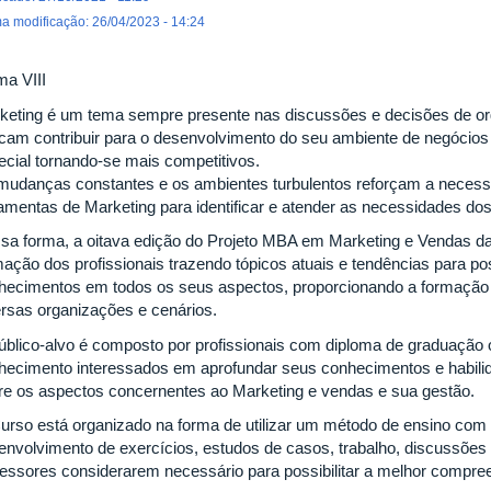
ma modificação: 26/04/2023 - 14:24
ma VIII
keting é um tema sempre presente nas discussões e decisões de org
cam contribuir para o desenvolvimento do seu ambiente de negócios
ecial tornando-se mais competitivos.
mudanças constantes e os ambientes turbulentos reforçam a necessi
ramentas de Marketing para identificar e atender as necessidades dos
sa forma, a oitava edição do Projeto MBA em Marketing e Vendas
ação dos profissionais trazendo tópicos atuais e tendências para poss
hecimentos em todos os seus aspectos, proporcionando a formação 
ersas organizações e cenários.
úblico-alvo é composto por profissionais com diploma de graduação 
hecimento interessados em aprofundar seus conhecimentos e habilid
re os aspectos concernentes ao Marketing e vendas e sua gestão.
urso está organizado na forma de utilizar um método de ensino com 
envolvimento de exercícios, estudos de casos, trabalho, discussõe
fessores considerarem necessário para possibilitar a melhor compr