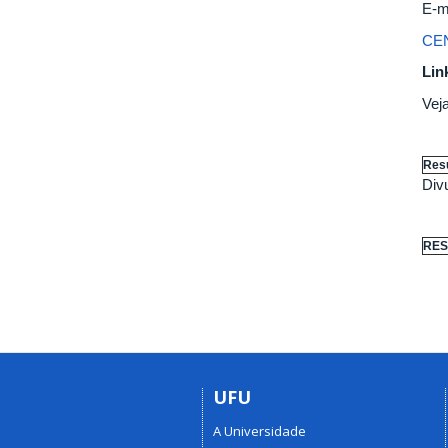
E-m
CE
Lin
Vej
Resu
Div
RES
UFU
A Universidade