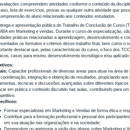
avaliações compreendem atividades conforme o conteúdo da disciplin
caso, lista de exercícios, provas ou qualquer outra atividade que pos
compreensão do aluno relacionado aos conteúdos estudados.
ntrega e apresentação pública do Trabalho de Conclusão de Curso (T
MBA em Marketing e vendas. Durante o curso de especialização, sã
vidades práticas relacionadas a aprendizagem, desenvolvimento e c
esentados os formatos e critérios desse trabalho final, bem como o 
ortante destacar que, pelas características do curso, o foco dos TCC
nicos, casos para ensino, desenvolvimento tecnológico e/ou aplicado 
etivos:
ais:
Capacitar profissionais de diversas áreas para atuar na área d
 coordenação, integração e obtenção de resultados, propiciando aos p
ramentas, técnicas e discussões avançadas sobre diferentes tópico
ocar em prática o conteúdo discutido nas aulas, contribuindo para u
petitivo.
ecíficos:
Formar especialistas em Marketing e Vendas de forma ética e res
Contribuir para a formação profissional e pessoal dos participan
em sua atuação nas organizações e na sociedade;
Desenvolver ou aprimorar a visão dos alunos sobre Marketing e V