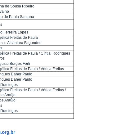
ina de Sousa Ribeiro
valho
do de Paula Santana
as
o Ferreira Lopes
élica Freitas de Paula
isco Alcântara Fagundes
as
élica Freitas de Paula / Cíntia Rodrigues
ros
gusto Borges Forti
élica Freitas de Paula / Vérica Freitas
igues Daher Paulo
igues Daher Paulo
s Domingos
élica Freitas de Paula / Vérica Freitas /
de Araújo
de Araújo
as
s Domingos
.org.br