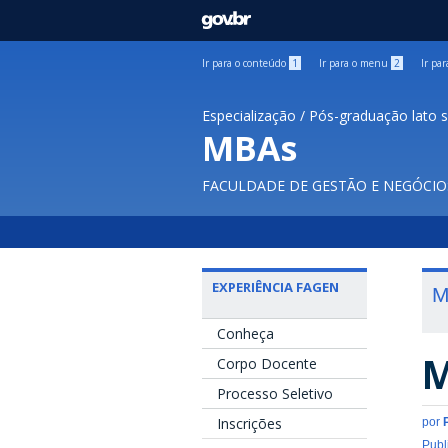
GOVBR
Ir para o conteúdo
1
Ir para o menu
2
Ir pa
Especialização / Pós-graduação lato 
MBAs
FACULDADE DE GESTÃO E NEGÓCIO
EXPERIÊNCIA FAGEN
M
Conheça
M
Corpo Docente
Processo Seletivo
Inscrições
por
Publ