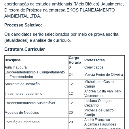
coordenação de estudos ambientais (Meio Biótico). Atualmente,
Diretora de Projetos na empresa EKOS PLANEJAMENTO
AMBIENTAL LTDA.
Processo Seletivo:
Os candidatos serão selecionados por meio de prova escrita
(atualidades) e análise de currículo.
Estrutura Curricular
Carga
Disciplina
Professores
Horária
Aula Inaugural
0
Convidados
Empreendedorismo e Comportamento
24
Marcia Freire de Oliveira
do Empreendedor
Michelle de Castro
Ambiente de Inovação
12
Carrijo
Andrea Costa Van Herk
Intraempreendedorismo
12
Vasconcelos
Luciana Oranges
Empreendedorismo Sustentável
12
Cezarino
Michelle de Castro
Modelos de Negócios
20
Carrijo
André Francisco
Estratégia Empresarial
20
Alcântara Fagundes