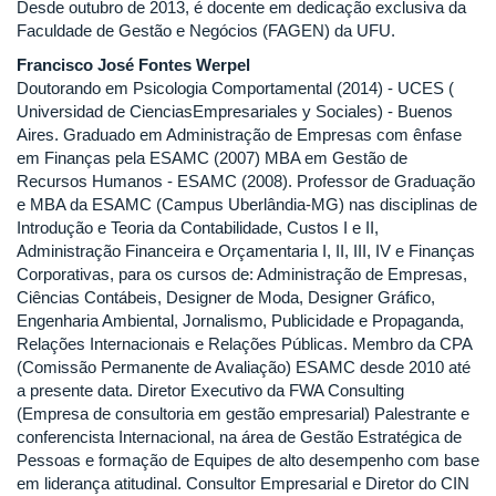
Desde outubro de 2013, é docente em dedicação exclusiva da
Faculdade de Gestão e Negócios (FAGEN) da UFU.
Francisco José Fontes Werpel
Doutorando em Psicologia Comportamental (2014) - UCES (
Universidad de CienciasEmpresariales y Sociales) - Buenos
Aires. Graduado em Administração de Empresas com ênfase
em Finanças pela ESAMC (2007) MBA em Gestão de
Recursos Humanos - ESAMC (2008). Professor de Graduação
e MBA da ESAMC (Campus Uberlândia-MG) nas disciplinas de
Introdução e Teoria da Contabilidade, Custos I e II,
Administração Financeira e Orçamentaria I, II, III, IV e Finanças
Corporativas, para os cursos de: Administração de Empresas,
Ciências Contábeis, Designer de Moda, Designer Gráfico,
Engenharia Ambiental, Jornalismo, Publicidade e Propaganda,
Relações Internacionais e Relações Públicas. Membro da CPA
(Comissão Permanente de Avaliação) ESAMC desde 2010 até
a presente data. Diretor Executivo da FWA Consulting
(Empresa de consultoria em gestão empresarial) Palestrante e
conferencista Internacional, na área de Gestão Estratégica de
Pessoas e formação de Equipes de alto desempenho com base
em liderança atitudinal. Consultor Empresarial e Diretor do CIN