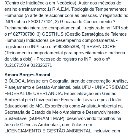
(Centro de Inteligência em Negócios). Autor dos métodos de
ensino e treinamento: 1) R.A.E.M. Tipologia de Temperamentos
Humanos (A arte de relacionar com as pessoas. ? registrado no
INPI sob o nº 903177404; 2) Gincana do Conhecimento ?
Treinamento interativo comportamental. - registrado no INPI sob
o nº 827730780; 3) GESTHUS (Gestão Estratégica de Talentos
Humanos) Indicadores de desempenho comportamental. -
registrado no INPI sob o nº 903695308; 4) SEVEN CORE
(Treinamento comportamental para aproveitamento e melhoria
de vida a dois) - Processo de registro no INPI sob o nº
912167190 e 912326271
Amara Borges Amaral
BIÓLOGA, Mestre em Geografia, área de concetração: Análise,
Planejamento e Gestão Ambiental, pela UFU - UNIVERSIDADE
FEDERAL DE UBERLÂNDIA. Especialização em Gestão
Ambiental pela Universidade Federal de Lavras e pela União
Educacional de MG. Experiência como Analista Ambiental na
Secretaria de Estado de Meio Ambiente e Desenvolvimento
Sustentável (SUPRAM TMAP), desenvolvendo trabalhos na
área de Ciências Ambientais, com ênfase em
LICENCIAMENTO E GESTÃO AMBIENTAL, inclusive com