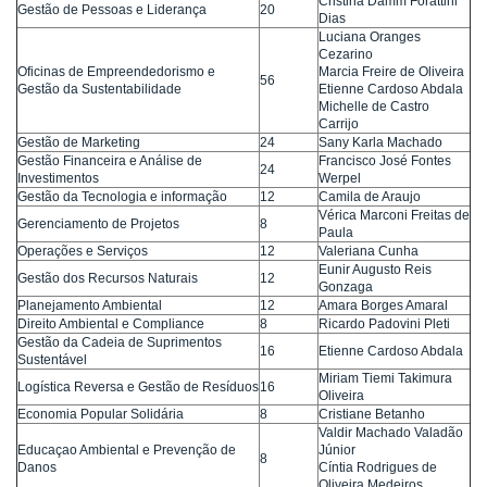
Cristina Damm Forattini
Gestão de Pessoas e Liderança
20
Dias
Luciana Oranges
Cezarino
Oficinas de Empreendedorismo e
Marcia Freire de Oliveira
56
Gestão da Sustentabilidade
Etienne Cardoso Abdala
Michelle de Castro
Carrijo
Gestão de Marketing
24
Sany Karla Machado
Gestão Financeira e Análise de
Francisco José Fontes
24
Investimentos
Werpel
Gestão da Tecnologia e informação
12
Camila de Araujo
Vérica Marconi Freitas de
Gerenciamento de Projetos
8
Paula
Operações e Serviços
12
Valeriana Cunha
Eunir Augusto Reis
Gestão dos Recursos Naturais
12
Gonzaga
Planejamento Ambiental
12
Amara Borges Amaral
Direito Ambiental e Compliance
8
Ricardo Padovini Pleti
Gestão da Cadeia de Suprimentos
16
Etienne Cardoso Abdala
Sustentável
Miriam Tiemi Takimura
Logística Reversa e Gestão de Resíduos
16
Oliveira
Economia Popular Solidária
8
Cristiane Betanho
Valdir Machado Valadão
Educaçao Ambiental e Prevenção de
Júnior
8
Danos
Cíntia Rodrigues de
Oliveira Medeiros